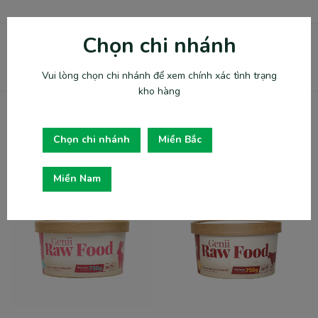
Chọn chi nhánh
SKU:
CUT250G-MB
Category:
Thức ăn cho mèo
Vui lòng chọn chi nhánh để xem chính xác tình trạng
kho hàng
Related products
Chọn chi nhánh
Miền Bắc
Miền Nam