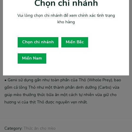
Chọn chi nhánh
• Trong thuyết Âm – Dương (Yin – Yang) theo Y học cổ truyền
Vui lòng chọn chi nhánh để xem chính xác tình trạng
Trung Hoa, thịt Thỏ thuộc tính Âm (Hàn) có tác dụng làm mát,
kho hàng
thanh nhiệt cơ thể. Giúp chó mèo cân bằng năng lượng trong cơ
thể khi hoạt động nhiều hay trong những mùa thời tiết oi bức.
Chọn chi nhánh
Miền Bắc
• Thịt Thỏ rất ít năng lượng, tỉ lệ các chất vi lượng cân bằng, ít
Natri nên rất phù hợp với các bé mèo có nhu cầu giảm cân hay
Miền Nam
các bé đang mắc bệnh gan thận.
• Genii sử dụng gần như toàn phần của Thỏ (Whole Prey), bao
gồm cả lông Thỏ như một thành phần dinh dưỡng (Carbs) vừa
giúp mèo thưởng thức bữa ăn một cách tự nhiên vừa giữ cho
hương vị của thịt Thỏ được nguyên vẹn nhất.
Category:
Thức ăn cho mèo