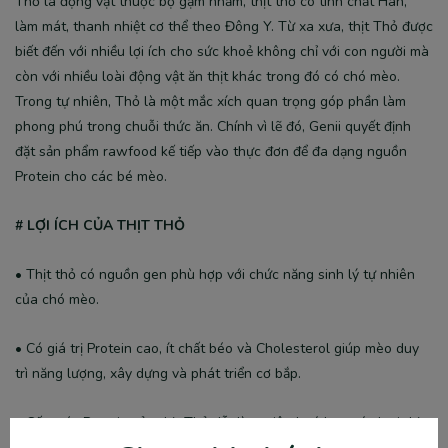
Thỏ là động vật thuộc bộ gặm nhấm, thịt thỏ có tính chất Hàn,
làm mát, thanh nhiệt cơ thể theo Đông Y. Từ xa xưa, thịt Thỏ được
biết đến với nhiều lợi ích cho sức khoẻ không chỉ với con người mà
còn với nhiều loài động vật ăn thịt khác trong đó có chó mèo.
Trong tự nhiên, Thỏ là một mắc xích quan trọng góp phần làm
phong phú trong chuỗi thức ăn. Chính vì lẽ đó, Genii quyết định
đặt sản phẩm rawfood kế tiếp vào thực đơn để đa dạng nguồn
Protein cho các bé mèo.
# LỢI ÍCH CỦA THỊT THỎ
• Thịt thỏ có nguồn gen phù hợp với chức năng sinh lý tự nhiên
của chó mèo.
• Có giá trị Protein cao, ít chất béo và Cholesterol giúp mèo duy
trì năng lượng, xây dựng và phát triển cơ bắp.
• Cấu trúc Protein của thịt Thỏ dễ dàng tiêu hoá hơn các loại thịt
khác.