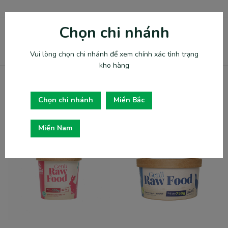
Chọn chi nhánh
SKU:
BO750G-MB-50H
Category:
Thức ăn cho mèo
Vui lòng chọn chi nhánh để xem chính xác tình trạng
kho hàng
Related products
Chọn chi nhánh
Miền Bắc
Miền Nam