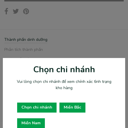
Thành phần dinh dưỡng
Phân tích thành phần
Hướng dẫn sử dụng
Chọn chi nhánh
Đánh giá
Thông tin chung
Vui lòng chọn chi nhánh để xem chính xác tình trạng
kho hàng
100% Chân thỏ tươi sấy khô 100% fresh whole freeze-dried
rabbit feet
Chọn chi nhánh
Miền Bắc
Miền Nam