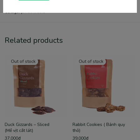
SKU:
N/A
Category:
Pet Treats
Related products
Duck Gizzards – Sliced
Rabbit Cookies ( Bánh quy
(Mề vịt cắt lát)
thỏ)
37,000
₫
39,000
₫