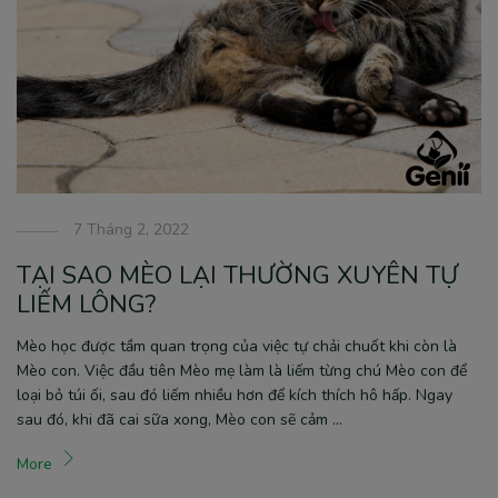
7 Tháng 2, 2022
TẠI SAO MÈO LẠI THƯỜNG XUYÊN TỰ
LIẾM LÔNG?
Mèo học được tầm quan trọng của việc tự chải chuốt khi còn là
Mèo con. Việc đầu tiên Mèo mẹ làm là liếm từng chú Mèo con để
loại bỏ túi ối, sau đó liếm nhiều hơn để kích thích hô hấp. Ngay
sau đó, khi đã cai sữa xong, Mèo con sẽ cảm …
More